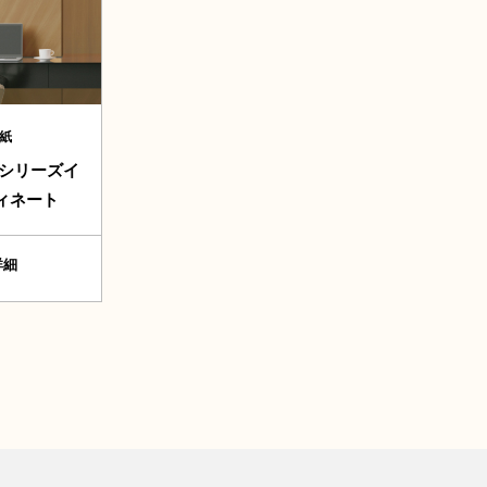
紙
同柄シリーズイ
ィネート
詳細