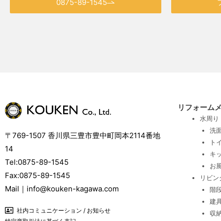
0875-89-1545
リフォーム
水周り
洗
〒769-1507 香川県三豊市豊中町岡本2114番地
ト
14
キ
Tel:0875-89-1545
お
Fax:0875-89-1545
リビン
Mail｜info@kouken-kagawa.com
階
建
社内コミュニケーション / お知らせ
収